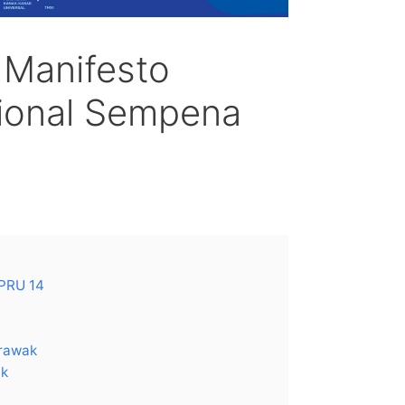
 Manifesto
ional Sempena
 PRU 14
rawak
ik