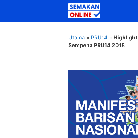
Skip
to
content
Utama
»
PRU14
»
Highlight
Sempena PRU14 2018