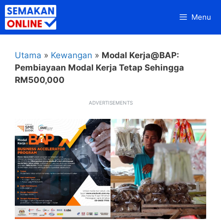
Skip
Menu
to
content
Utama
»
Kewangan
»
Modal Kerja@BAP:
Pembiayaan Modal Kerja Tetap Sehingga
RM500,000
ADVERTISEMENTS