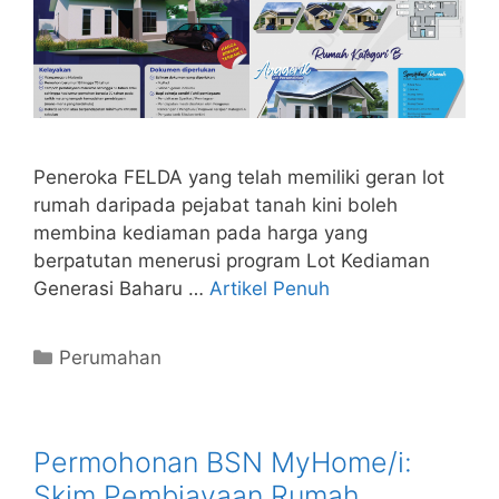
Peneroka FELDA yang telah memiliki geran lot
rumah daripada pejabat tanah kini boleh
membina kediaman pada harga yang
berpatutan menerusi program Lot Kediaman
Generasi Baharu …
Artikel Penuh
Categories
Perumahan
Permohonan BSN MyHome/i:
Skim Pembiayaan Rumah