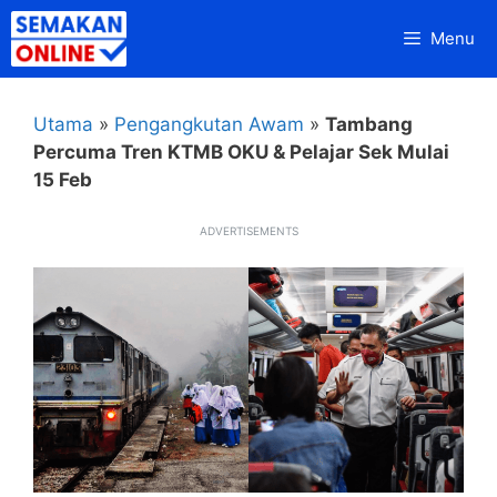
Skip
Menu
to
content
Utama
»
Pengangkutan Awam
»
Tambang
Percuma Tren KTMB OKU & Pelajar Sek Mulai
15 Feb
ADVERTISEMENTS