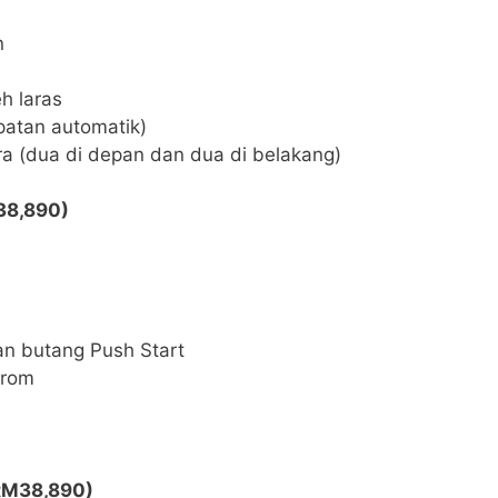
n
eh laras
lipatan automatik)
a (dua di depan dan dua di belakang)
38,890)
an butang Push Start
krom
(RM38,890)