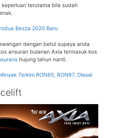
i keperluan terutama bila sudah
anak.
rodua Bezza 2020 Baru
kewangan dengan betul supaya anda
s ansuran bulanan Axia termasuk kos
nsurans
hujung tahun nanti.
inyak Terkini RON95, RON97, Diesel
celift