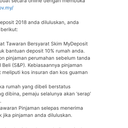
ibuat secara online dengan membuka
ov.my/
posit 2018 anda diluluskan, anda
berikut:
rat Tawaran Bersyarat Skim MyDeposit
tuk bantuan deposit 10% rumah anda.
on pinjaman perumahan sebelum tanda
l Beli (S&P). Kebiasaannya pinjaman
 meliputi kos insuran dan kos guaman
ka rumah yang dibeli berstatus
g dibina, pemaju selalunya akan ‘serap’
.
Tawaran Pinjaman selepas menerima
nk jika pinjaman anda diluluskan.