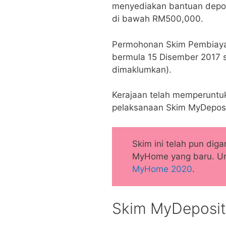
menyediakan bantuan depos
di bawah RM500,000.
Permohonan Skim Pembiaya
bermula 15 Disember 2017 s
dimaklumkan).
Kerajaan telah memperuntu
pelaksanaan Skim MyDeposi
Skim ini telah pun di
MyHome yang baru. Untu
MyHome 2020
.
Skim MyDeposit