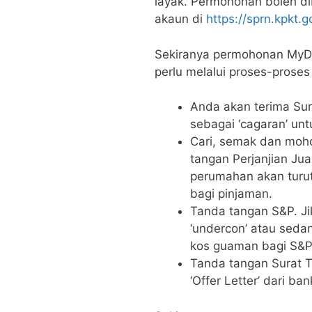
layak. Permohonan boleh d
akaun di
https://sprn.kpkt.g
Sekiranya permohonan MyDe
perlu melalui proses-proses 
Anda akan terima Su
sebagai ‘cagaran’ un
Cari, semak dan moh
tangan Perjanjian Jua
perumahan akan turut
bagi pinjaman.
Tanda tangan S&P. Ji
‘undercon’ atau sedan
kos guaman bagi S&P
Tanda tangan Surat 
‘Offer Letter’ dari ba