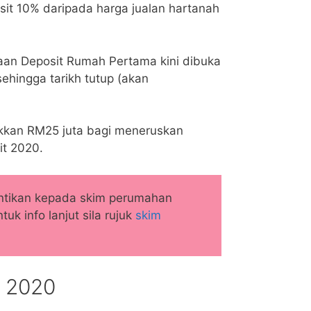
it 10% daripada harga jualan hartanah
an Deposit Rumah Pertama kini dibuka
ehingga tarikh tutup (akan
kkan RM25 juta bagi meneruskan
t 2020.
gantikan kepada skim perumahan
k info lanjut sila rujuk
skim
 2020