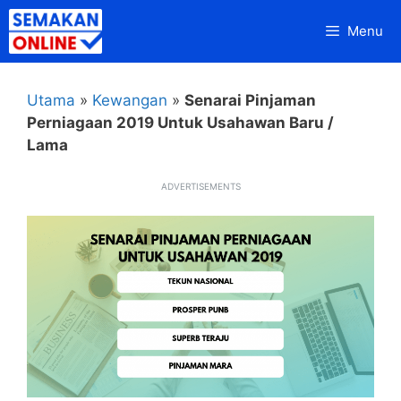
Skip
Menu
to
content
Utama
»
Kewangan
»
Senarai Pinjaman
Perniagaan 2019 Untuk Usahawan Baru /
Lama
ADVERTISEMENTS