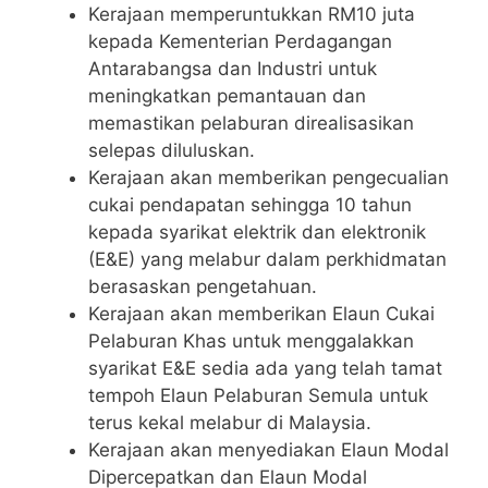
Kerajaan memperuntukkan RM10 juta
kepada Kementerian Perdagangan
Antarabangsa dan Industri untuk
meningkatkan pemantauan dan
memastikan pelaburan direalisasikan
selepas diluluskan.
Kerajaan akan memberikan pengecualian
cukai pendapatan sehingga 10 tahun
kepada syarikat elektrik dan elektronik
(E&E) yang melabur dalam perkhidmatan
berasaskan pengetahuan.
Kerajaan akan memberikan Elaun Cukai
Pelaburan Khas untuk menggalakkan
syarikat E&E sedia ada yang telah tamat
tempoh Elaun Pelaburan Semula untuk
terus kekal melabur di Malaysia.
Kerajaan akan menyediakan Elaun Modal
Dipercepatkan dan Elaun Modal