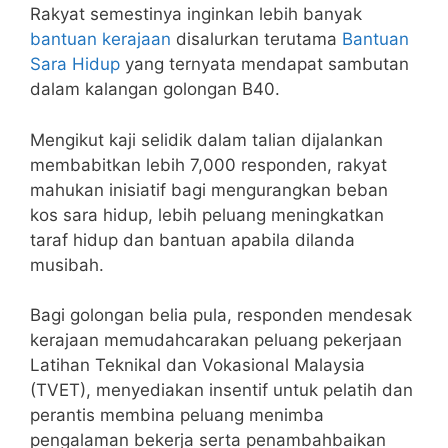
Rakyat semestinya inginkan lebih banyak
bantuan kerajaan
disalurkan terutama
Bantuan
Sara Hidup
yang ternyata mendapat sambutan
dalam kalangan golongan B40.
Mengikut kaji selidik dalam talian dijalankan
membabitkan lebih 7,000 responden, rakyat
mahukan inisiatif bagi mengurangkan beban
kos sara hidup, lebih peluang meningkatkan
taraf hidup dan bantuan apabila dilanda
musibah.
Bagi golongan belia pula, responden mendesak
kerajaan memudahcarakan peluang pekerjaan
Latihan Teknikal dan Vokasional Malaysia
(TVET), menyediakan insentif untuk pelatih dan
perantis membina peluang menimba
pengalaman bekerja serta penambahbaikan