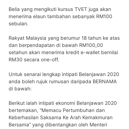
Belia yang mengikuti kursus TVET juga akan
menerima elaun tambahan sebanyak RM100
sebulan.
Rakyat Malaysia yang berumur 18 tahun ke atas
dan berpendapatan di bawah RM100,00
setahun akan menerima kredit e-wallet bernilai
RM30 secara one-off.
Untuk senarai lengkap intipati Belanjawan 2020
anda boleh rujuk rumusan daripada BERNAMA
di bawah:
Berikut ialah intipati ekonomi Belanjawan 2020
bertemakan, “Memacu Pertumbuhan dan
Keberhasilan Saksama Ke Arah Kemakmuran
Bersama” yang dibentangkan oleh Menteri