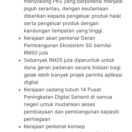
menyokong PKS yang berpotensi menjadi
jaguh serantau, dengan keutamaan
diberikan kepada pengeluar produk halal
serta pengeluar produk dengan
kandungan tempatan yang tinggi.
Kerajaan akan perkenal Geran
Pembangunan Ekosistem 5G bernilai
RM50 juta
Sebanyak RM25 juta diperuntuk untuk
dana geran padanan secara bidaan bagi
galak lebih banyak projek perintis aplikasi
digital
Kerajaan cadang tubuh 14 Pusat
Peningkatan Digital Sehenti di semua
negeri untuk mudahkan akses
pembiayaan dan pembangunan kapasiti
perniagaan
Kerajaan perkenal konsep