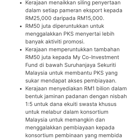
Kerajaan menaikkan siling penyertaan
dalam setiap pameran eksport kepada
RM25,000 daripada RM15,000.
RM50 juta diperuntukkan untuk
menggalakkan PKS menyertai lebih
banyak aktiviti promosi.
Kerajaan memperuntukkan tambahan
RM50 juta kepada My Co-Investment
Fund di bawah Suruhanjaya Sekuriti
Malaysia untuk membantu PKS yang
sukar mendapat akses pembiayaan.
Kerajaan menyediakan RM1 bilion dalam
bentuk jaminan padanan dengan nisbah
1:5 untuk dana ekuiti swasta khusus
untuk melabur dalam konsortium
Malaysia untuk memangkin dan
menggalakkan pembiayaan kepada
konsortium pembinaan yang membida