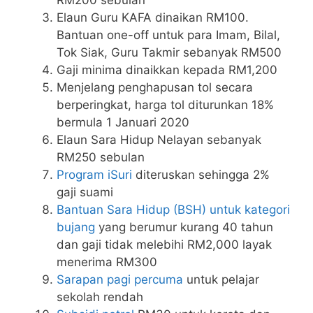
RM200 sebulan
Elaun Guru KAFA dinaikan RM100.
Bantuan one-off untuk para Imam, Bilal,
Tok Siak, Guru Takmir sebanyak RM500
Gaji minima dinaikkan kepada RM1,200
Menjelang penghapusan tol secara
berperingkat, harga tol diturunkan 18%
bermula 1 Januari 2020
Elaun Sara Hidup Nelayan sebanyak
RM250 sebulan
Program iSuri
diteruskan sehingga 2%
gaji suami
Bantuan Sara Hidup (BSH) untuk kategori
bujang
yang berumur kurang 40 tahun
dan gaji tidak melebihi RM2,000 layak
menerima RM300
Sarapan pagi percuma
untuk pelajar
sekolah rendah