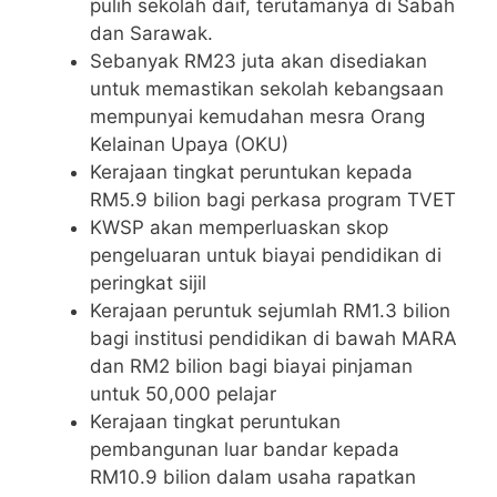
pulih sekolah daif, terutamanya di Sabah
dan Sarawak.
Sebanyak RM23 juta akan disediakan
untuk memastikan sekolah kebangsaan
mempunyai kemudahan mesra Orang
Kelainan Upaya (OKU)
Kerajaan tingkat peruntukan kepada
RM5.9 bilion bagi perkasa program TVET
KWSP akan memperluaskan skop
pengeluaran untuk biayai pendidikan di
peringkat sijil
Kerajaan peruntuk sejumlah RM1.3 bilion
bagi institusi pendidikan di bawah MARA
dan RM2 bilion bagi biayai pinjaman
untuk 50,000 pelajar
Kerajaan tingkat peruntukan
pembangunan luar bandar kepada
RM10.9 bilion dalam usaha rapatkan