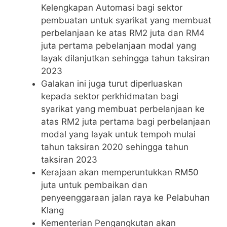
Kelengkapan Automasi bagi sektor
pembuatan untuk syarikat yang membuat
perbelanjaan ke atas RM2 juta dan RM4
juta pertama pebelanjaan modal yang
layak dilanjutkan sehingga tahun taksiran
2023
Galakan ini juga turut diperluaskan
kepada sektor perkhidmatan bagi
syarikat yang membuat perbelanjaan ke
atas RM2 juta pertama bagi perbelanjaan
modal yang layak untuk tempoh mulai
tahun taksiran 2020 sehingga tahun
taksiran 2023
Kerajaan akan memperuntukkan RM50
juta untuk pembaikan dan
penyeenggaraan jalan raya ke Pelabuhan
Klang
Kementerian Pengangkutan akan