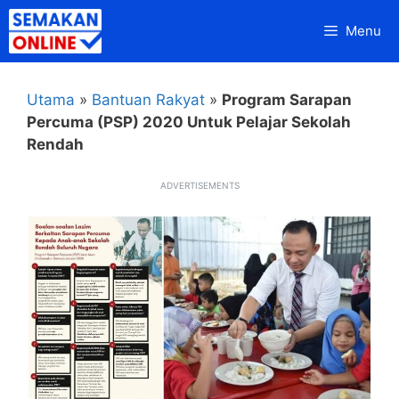
Skip
Menu
to
content
Utama
»
Bantuan Rakyat
»
Program Sarapan
Percuma (PSP) 2020 Untuk Pelajar Sekolah
Rendah
ADVERTISEMENTS